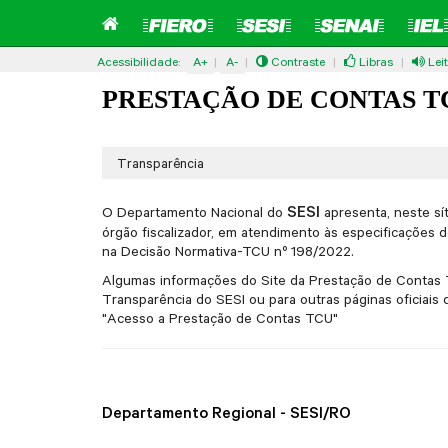
Acessibilidade:
A+
|
A-
|
Contraste
|
Libras
|
Lei
Pular
Pular
PRESTAÇÃO DE CONTAS TC
para o
para
conteúdo
o
menu
Transparência
SESI
O Departamento Nacional do
apresenta, neste sí
órgão fiscalizador, em atendimento às especificações
na Decisão Normativa-TCU nº 198/2022.
Algumas informações do Site da Prestação de Contas T
Transparência do SESI ou para outras páginas oficiais
"Acesso a Prestação de Contas TCU"
Departamento Regional - SESI/RO