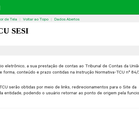
tor de Tela
|
Voltar ao Topo
|
Dados Abertos
U SESI
tio eletrônico, a sua prestação de contas ao Tribunal de Contas da Uni
 de forma, conteúdo e prazo contidas na Instrução Normativa-TCU nº 84
CU serão obtidas por meio de links, redirecionamentos para o Site da
 da entidade, podendo o usuário retornar ao ponto de origem pela funci