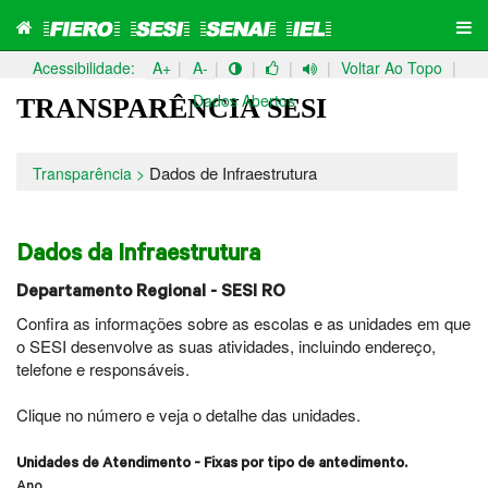
Acessibilidade:
A+
|
A-
|
|
|
|
Voltar Ao Topo
|
Pular
Pular
Dados Abertos
TRANSPARÊNCIA SESI
Para
Para O
Conteúdo
O
Menu
Dados de Infraestrutura
Transparência >
Dados da Infraestrutura
Departamento Regional - SESI RO
Confira as informações sobre as escolas e as unidades em que
o SESI desenvolve as suas atividades, incluindo endereço,
telefone e responsáveis.
Clique no número e veja o detalhe das unidades.
Unidades de Atendimento - Fixas por tipo de antedimento.
Ano