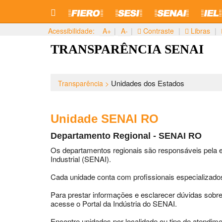
Acessibilidade:
A+
|
A-
|
Contraste
|
Libras
|
Pular
Pular
TRANSPARÊNCIA SENAI
para o
para
conteúdo
o
menu
Unidades dos Estados
Transparência >
Unidade SENAI RO
Departamento Regional - SENAI RO
Os departamentos regionais são responsáveis pela 
Industrial (SENAI).
Cada unidade conta com profissionais especializado
Para prestar informações e esclarecer dúvidas sobr
acesse o Portal da Indústria do SENAI.
Encontre unidades por localidade ou tipo de atendime