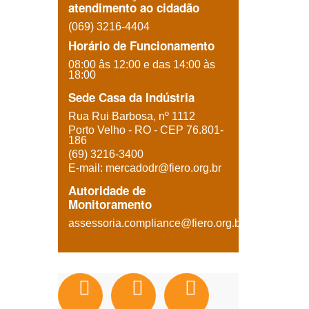
atendimento ao cidadão
(069) 3216-4404
Horário de Funcionamento
08:00 âs 12:00 e das 14:00 às
18:00
Sede Casa da Indústria
Rua Rui Barbosa, nº 1112
Porto Velho - RO - CEP
76.801-
186
(69) 3216-3400
E-mail: mercadodr@fiero.org.br
Autoridade de
Monitoramento
assessoria.compliance@fiero.org.br